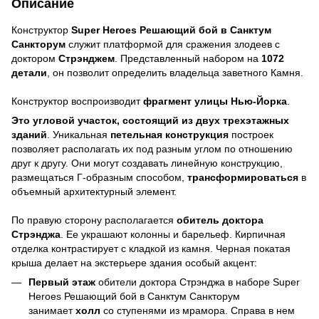
Описание
Конструктор
Super Heroes Решающий бой в Санктум
Санкторум
служит платформой для сражения злодеев с
доктором
Стрэнджем
. Представленный набором на
1072
детали
, он позволит определить владельца заветного Камня.
Конструктор воспроизводит
фрагмент улицы Нью-Йорка
.
Это угловой участок, состоящий из двух трехэтажных
зданий
. Уникальная
петельная конструкция
построек
позволяет располагать их под разным углом по отношению
друг к другу. Они могут создавать линейную конструкцию,
размещаться Г-образным способом,
трансформироваться
в
объемный архитектурный элемент.
По правую сторону располагается
обитель доктора
Стрэнджа
. Ее украшают колонны и барельеф. Кирпичная
отделка контрастирует с кладкой из камня. Черная покатая
крыша делает на экстерьере здания особый акцент:
Первый этаж
обители доктора Стрэнджа в наборе Super
Heroes Решающий бой в Санктум Санкторум
занимает
холл
со ступенями из мрамора. Справа в нем