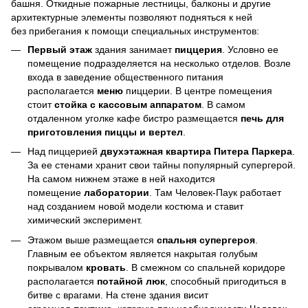
башня. Откидные пожарные лестницы, балконы и другие
архитектурные элементы позволяют подняться к ней
без прибегания к помощи специальных инструментов:
Первый этаж
здания занимает
пиццерия
. Условно ее
помещение подразделяется на несколько отделов. Возле
входа в заведение общественного питания
располагается
меню
пиццерии. В центре помещения
стоит
стойка с кассовым аппаратом
. В самом
отдаленном уголке кафе бистро размещается
печь для
приготовления пиццы и вертел
.
Над пиццерией
двухэтажная квартира Питера Паркера
.
За ее стенами хранит свои тайны популярный супергерой.
На самом нижнем этаже в ней находится
помещение
лаборатории
. Там Человек-Паук работает
над созданием новой модели костюма и ставит
химический эксперимент.
Этажом выше размещается
спальня супергероя
.
Главным ее объектом является накрытая голубым
покрывалом
кровать
. В смежном со спальней коридоре
располагается
потайной люк
, способный пригодиться в
битве с врагами. На стене здания висит