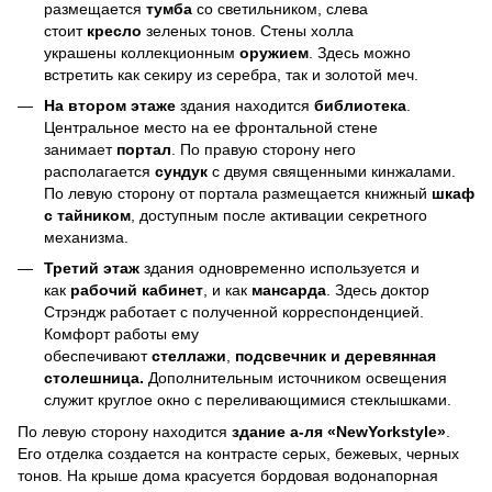
размещается
тумба
со светильником, слева
стоит
кресло
зеленых тонов. Стены холла
украшены коллекционным
оружием
. Здесь можно
встретить как секиру из серебра, так и золотой меч.
На втором этаже
здания находится
библиотека
.
Центральное место на ее фронтальной стене
занимает
портал
. По правую сторону него
располагается
сундук
с двумя священными кинжалами.
По левую сторону от портала размещается книжный
шкаф
с тайником
, доступным после активации секретного
механизма.
Третий этаж
здания одновременно используется и
как
рабочий кабинет
, и как
мансарда
. Здесь доктор
Стрэндж работает с полученной корреспонденцией.
Комфорт работы ему
обеспечивают
стеллажи
,
подсвечник и деревянная
столешница.
Дополнительным источником освещения
служит круглое окно с переливающимися стеклышками.
По левую сторону находится
здание а-ля «NewYorkstyle»
.
Его отделка создается на контрасте серых, бежевых, черных
тонов. На крыше дома красуется бордовая водонапорная