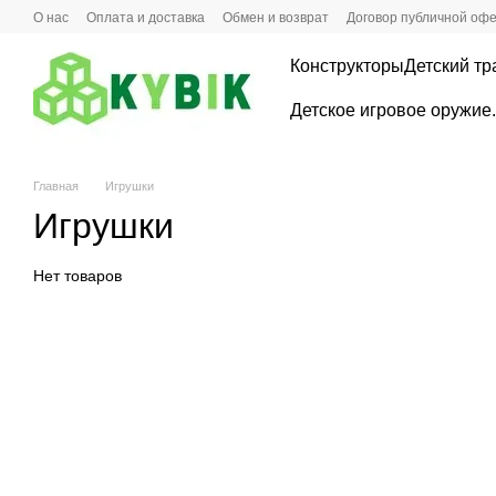
Перейти к основному контенту
О нас
Оплата и доставка
Обмен и возврат
Договoр публичной оф
Конструкторы
Детский тр
Детское игровое оружие
Главная
Игрушки
Игрушки
Нет товаров