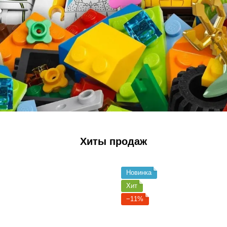
Хиты продаж
Новинка
Хит
−11%