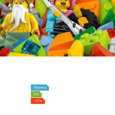
Новинка
Хит
−11%