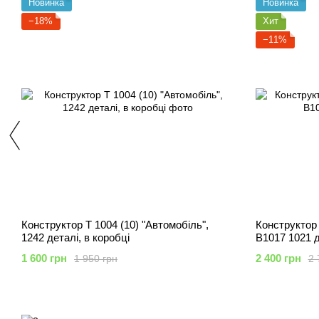
Новинка
Новинка
−18%
Хит
−11%
Конструктор T 1004 (10) "Автомобіль",
Конструктор
1242 деталі, в коробці
B1017 1021 
1 600 грн
2 400 грн
1 950 грн
2 