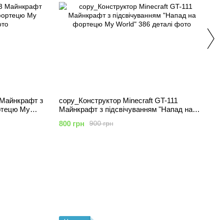
 Майнкрафт з
copy_Конструктор Minecraft GT-111
ртецю My
Майнкрафт з підсвічуванням "Напад на
фортецю My World" 386 деталі
800 грн
900 грн