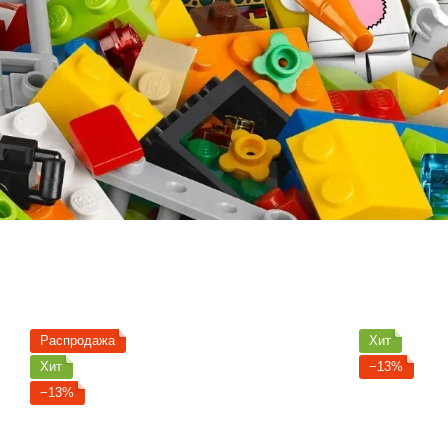
Распродажа
Хит
Хит
−13%
−13%