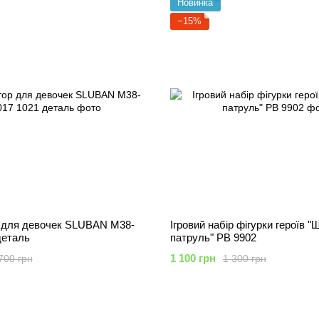
Новинка
−15%
 для девочек SLUBAN M38-
Ігровий набір фігурки героїв 
деталь
патруль" PB 9902
1 100 грн
700 грн
1 300 грн