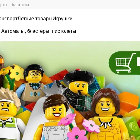
ерты
Контакты
анспорт
Летние товары
Игрушки
. Автоматы, бластеры, пистолеты