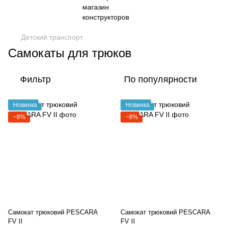
Детский транспорт
Самокаты для трюков
Фильтр
По популярности
Новинка
Новинка
−8%
−8%
Самокат трюковий PESCARA
Самокат трюковий PESCARA
FV II
FV II