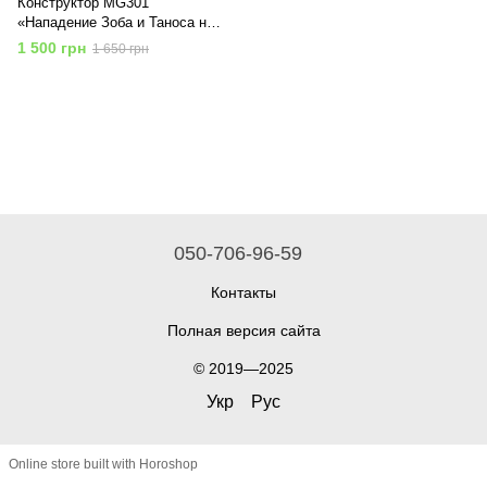
Конструктор MG301
«Нападение Зоба и Таноса на
Мстителей» 667 деталей 8 в 1
1 500 грн
1 650 грн
050-706-96-59
Контакты
Полная версия сайта
© 2019—2025
Укр
Рус
Online store built with Horoshop