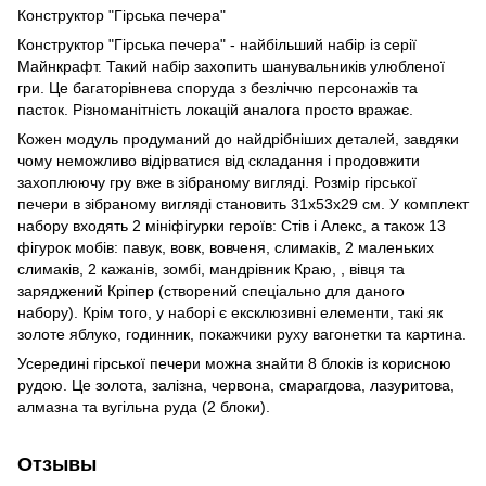
Конструктор "Гірська печера"
Конструктор "Гірська печера" - найбільший набір із серії
Майнкрафт. Такий набір захопить шанувальників улюбленої
гри. Це багаторівнева споруда з безліччю персонажів та
пасток. Різноманітність локацій аналога просто вражає.
Кожен модуль продуманий до найдрібніших деталей, завдяки
чому неможливо відірватися від складання і продовжити
захоплюючу гру вже в зібраному вигляді. Розмір гірської
печери в зібраному вигляді становить 31х53х29 см. У комплект
набору входять 2 мініфігурки героїв: Стів і Алекс, а також 13
фігурок мобів: павук, вовк, вовченя, слимаків, 2 маленьких
слимаків, 2 кажанів, зомбі, мандрівник Краю, , вівця та
заряджений Кріпер (створений спеціально для даного
набору). Крім того, у наборі є ексклюзивні елементи, такі як
золоте яблуко, годинник, покажчики руху вагонетки та картина.
Усередині гірської печери можна знайти 8 блоків із корисною
рудою. Це золота, залізна, червона, смарагдова, лазуритова,
алмазна та вугільна руда (2 блоки).
Отзывы