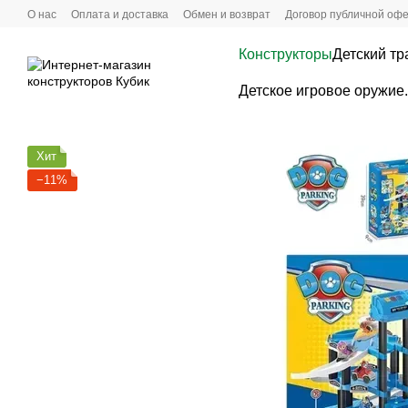
Перейти к основному контенту
О нас
Оплата и доставка
Обмен и возврат
Договoр публичной оф
Конструкторы
Детский тр
Детское игровое оружие
Хит
−11%