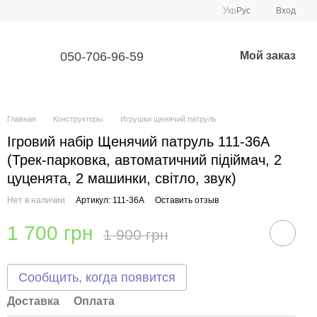
Укр
Рус
Вход
050-706-96-59
Мой заказ
Главная
Конструкторы
Игрушки щенячий патруль
Ігровий набір Щенячий патруль 111-36A
(Трек-парковка, автоматичний підіймач, 2
цуценята, 2 машинки, світло, звук)
Нет в наличии
Артикул: 111-36А
Оставить отзыв
1 700 грн
1 900 грн
Сообщить, когда появится
Доставка
Оплата