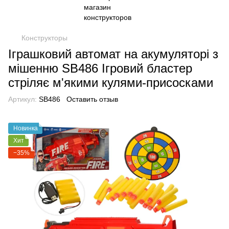
Конструкторы
Іграшковий автомат на акумуляторі з
мішенню SB486 Ігровий бластер
стріляє м'якими кулями-присосками
Артикул:
SB486
Оставить отзыв
Новинка
Хит
−35%