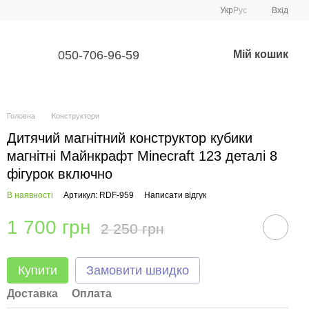
Укр
Рус
Вхід
050-706-96-59
Мій кошик
Головна
Конструктори
Дитячий магнітний конструктор кубики
магнітні Майнкрафт Minecraft 123 деталі 8
фігурок включно
В наявності
Артикул: RDF-959
Написати відгук
1 700 грн
2 250 грн
Купити
Замовити швидко
Доставка
Оплата