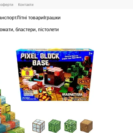
ї оферти
Контакти
анспорт
Літні товари
Іграшки
омати, бластери, пістолети