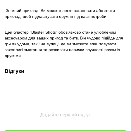
Знімний приклад: Ви можете легко встановити або зняти
приклад, щоб підлаштувати оружня під ваші потреби.
Цей бластер "Blaster Shots" обов'язково стане улюбленим
аксесуаром для ваших пригод та битв. Він чудово підійде для
гри як удома, так і на вулиці, де ви зможете влаштовувати
захопливі змагання та розвивати навички влучності разом із
друзями.
Відгуки
Додайте перший відгук