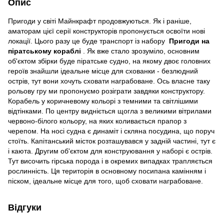
Опис
Пригоди у світі Майнкрафт продовжуються. Як і раніше,
аматорам цієї серії конструкторів пропонується освоїти нові
локації. Цього разу це буде транспорт із набору
Пригоди на
піратському кораблі
. Як вже стало зрозуміло, основним
об'єктом збірки буде піратське судно, на якому двоє головних
героїв знайшли ідеальне місце для схованки - безлюдний
острів, тут вони хочуть сховати награбоване. Ось власне таку
рольову гру ми пропонуємо розіграти завдяки конструктору.
Корабель у коричневому кольорі з темними та світлішими
відтінками. По центру видніється щогла з великими вітрилами
червоно-білого кольору, на яких коливається прапор з
черепом. На носі судна є динаміт і скляна посудина, що поруч
стоїть. Капітанський місток розташувався у задній частині, тут є
і каюта. Другим об'єктом для конструювання у наборі є острів.
Тут височить гірська порода і в окремих випадках трапляється
рослинність. Ця територія в основному посипана камінням і
піском, ідеальне місце для того, щоб сховати награбоване.
Відгуки